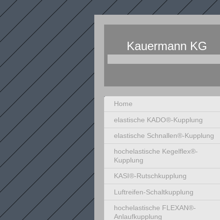
Kauerma
Kupplunge
Home
elastische KADO®-Kupplung
elastische Schnallen®-Kupplung
hochelastische Kegelflex®-
Kupplung
KASI®-Rutschkupplung
Luftreifen-Schaltkupplung
hochelastische FLEXAN®-
Anlaufkupplung