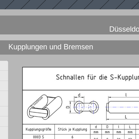
nn KG Düsseldor
n und Bremsen