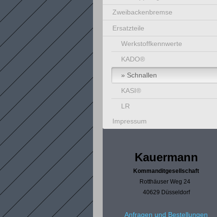
Zweibackenbremse
Ersatzteile
Werkstoffkennwerte
KADO®
Schnallen
KASI®
LR
Impressum
Kauermann
Kommanditgesellschaft
Rotthäuser Weg 24
40629 Düsseldorf
Anfragen und Bestellungen