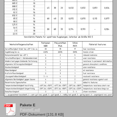
Pakete E
PaketeE.pdf
PDF-Dokument [131.8 KB]