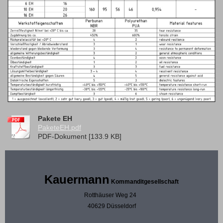
Pakete EH
PaketeEH.pdf
PDF-Dokument [133.9 KB]
Kauermann
Kommanditgesellschaft
Rotthäuser Weg 24
40629 Düsseldorf