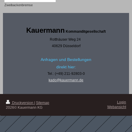
Zweibackenbremse
Kauermann
Kommanditgesellschaft
Rotthäuser Weg 24
40629 Düsseldorf
Anfragen und Bestellungen
direkt hier:
Tel.: (+49) 211-92803-0
kado@kauermann.de
Login
Druckversion
|
Sitemap
Webansicht
2026© Kauermann KG