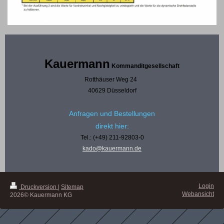
Kauermann
Kommanditgesellschaft
Rotthäuser Weg 24
40629 Düsseldorf
Anfragen und Bestellungen
direkt hier:
Tel.: (+49) 211-92803-0
kado@kauermann.de
Login
Druckversion
|
Sitemap
Webansicht
2026© Kauermann KG