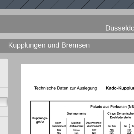
nn KG Düsseldor
n und Bremsen