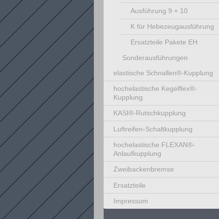
Ausführung 9 + 10
K für Hebezeugausführung
Ersatzteile Pakete EH
Sonderausführungen
elastische Schnallen®-Kupplung
hochelastische Kegelflex®-
Kupplung
KASI®-Rutschkupplung
Luftreifen-Schaltkupplung
hochelastische FLEXAN®-
Anlaufkupplung
Zweibackenbremse
Ersatzteile
Impressum