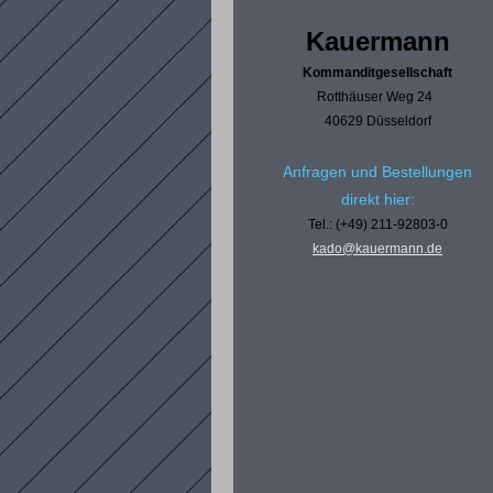
Kauermann
Kommanditgesellschaft
Rotthäuser Weg 24
40629 Düsseldorf
Anfragen und Bestellungen
direkt hier:
Tel.: (+49) 211-92803-0
kado@kauermann.de