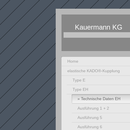
Kauerma
Kupplunge
Home
elastische KADO®-Kupplung
Type E
Type EH
Technische Daten EH
Ausführung 1 + 2
Ausführung 5
Ausführung 6