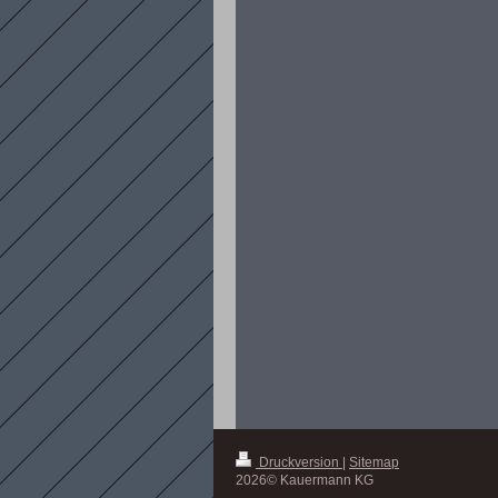
Druckversion
|
Sitemap
2026© Kauermann KG