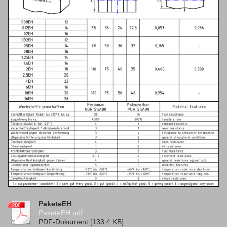
PaketeEH
PaketeEH.pdf
PDF-Dokument [133.4 KB]