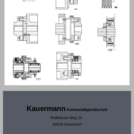
Kauermann
Kommanditgesellschaft
Rotthäuser Weg 24
40629 Düsseldorf